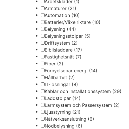
Arbetskläder
(1)
Armaturer
(21)
Automation
(10)
Batterier/Växelriktare
(10)
Belysning
(44)
Belysningsstolpar
(5)
Driftsystem
(2)
Elbilsladdare
(17)
Fastighetsnät
(7)
Fiber
(2)
Förnyelsebar energi
(14)
Hållbarhet
(2)
IT-lösningar
(8)
Kablar och Installationssystem
(29)
Laddstolpar
(14)
Larmsystem och Passersystem
(2)
Ljusstyrning
(21)
Nätverksanslutning
(6)
Nödbelysning
(6)