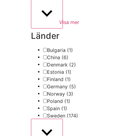
Visa mer
Länder
Bulgaria
(1)
China
(6)
Denmark
(2)
Estonia
(1)
Finland
(1)
Germany
(5)
Norway
(3)
Poland
(1)
Spain
(1)
Sweden
(174)