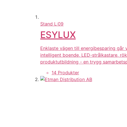
Stand
L:09
ESYLUX
Enklaste vägen till energibesparing går 
intelligent boende, LED-strålkastare, rök
produktutbildning - en trygg samarbetsp
14 Produkter