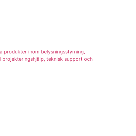
va produkter inom belysningsstyrning,
d projekteringshjälp, teknisk support och